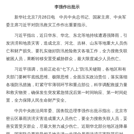
李强作出批示
新华社北京7月28日电 中共中央总书记、国家主席、中央军
委主席习近平对防汛救灾工作作出重要指示。
习近平指出，近日华东、华北、东北等地持续遭遇强降雨，引
发洪涝和地质灾害，造成北京、河北、吉林、山东等地重大人员伤
亡和财产损失。要扎实做好防汛抢险救灾各项工作，全力搜救失联
被困人员，果断转移安置受威胁群众，最大限度减少人员伤亡。
习近平强调，当前正处在“七下八上”防汛关键期，各地区和有
关部门要树牢底线思维、极限思维，全面压实政治责任，落实落细
各项防汛措施，盯紧守牢薄弱环节和重点部位，科学调配救援力量
和救灾物资，确保发生突发紧急情况后第一时间响应、第一时间处
置，全力保障人民生命财产安全。
中共中央政治局常委、国务院总理李强作出批示指出，北京市
密云区暴雨洪涝灾害造成重大人员伤亡，要全力搜救失联人员，妥
善安置受灾群众，尽最大努力减少伤亡。近期华北部分地区连降暴
雨，国家防总要指导相关地方进一步强化暴雨洪涝灾害防范应对，