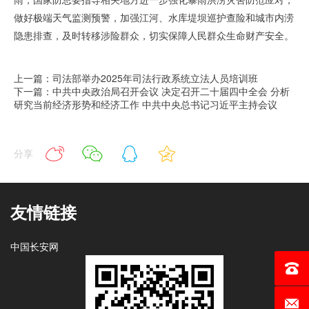
做好极端天气监测预警，加强江河、水库堤坝巡护查险和城市内涝
隐患排查，及时转移涉险群众，切实保障人民群众生命财产安全。
上一篇：司法部举办2025年司法行政系统立法人员培训班
下一篇：中共中央政治局召开会议 决定召开二十届四中全会 分析
研究当前经济形势和经济工作 中共中央总书记习近平主持会议
分享
友情链接
中国长安网
电话：0
邮箱：c