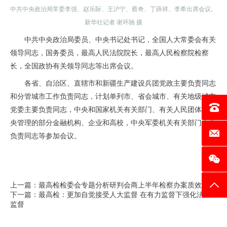
中共中央政治局常委李强、赵乐际、王沪宁、蔡奇、丁薛祥、李希出席会议。
新华社记者 谢环驰 摄
中共中央政治局委员、中央书记处书记，全国人大常委会有关
领导同志，国务委员，最高人民法院院长，最高人民检察院检察
长，全国政协有关领导同志等出席会议。
各省、自治区、直辖市和新疆生产建设兵团党政主要负责同志
和分管城市工作负责同志，计划单列市、省会城市、有关地级城市
电话：0
党委主要负责同志，中央和国家机关有关部门、有关人民团体，中
央管理的部分金融机构、企业和高校，中央军委机关有关部门主要
邮箱：c
负责同志等参加会议。
上一篇：最高检检委会专题分析研判会商上半年检察办案质效
返回
下一篇：最高检：更加自觉接受人大监督 在有力监督下强化法律
监督