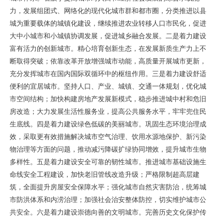
力，发展组团式、网络化的现代化城市群和都市圈，分类推进以县
城为重要载体的城镇化建设，继续推进农业转移人口市民化，促进
大中小城市和小城镇协调发展，促进城乡融合发展。二是着力建设
富有活力的创新城市。精心培育创新生态，在发展新质生产力上不
断取得突破；依靠改革开放增强城市动能，高质量开展城市更新，
充分发挥城市在国内国际双循环中的枢纽作用。三是着力建设舒适
便利的宜居城市。坚持人口、产业、城镇、交通一体规划，优化城
市空间结构；加快构建房地产发展新模式，稳步推进城中村和危旧
房改造；大力发展生活性服务业，提高公共服务水平，牢牢兜住民
生底线。四是着力建设绿色低碳的美丽城市。巩固生态环境治理成
效，采取更有效措施解决城市空气治理、饮用水源地保护、新污染
物治理等方面的问题，推动减污降碳扩绿协同增效，提升城市生物
多样性。五是着力建设安全可靠的韧性城市。推进城市基础设施生
命线安全工程建设，加快老旧管线改造升级；严格限制超高层建
筑，全面提升房屋安全保障水平；强化城市自然灾害防治，统筹城
市防洪体系和内涝治理；加强社会治安整体防控，切实维护城市公
共安全。六是着力建设崇德向善的文明城市。完善历史文化保护传