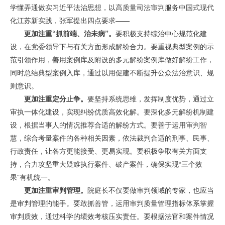
学懂弄通做实习近平法治思想，以高质量司法审判服务中国式现代
化江苏新实践，张军提出四点要求——
更加注重“抓前端、治未病”。
要积极支持综治中心规范化建
设，在党委领导下与有关方面形成解纷合力。要重视典型案例的示
范引领作用，善用案例库及附设的多元解纷案例库做好解纷工作，
同时总结典型案例入库，通过以用促建不断提升公众法治意识、规
则意识。
更加注重定分止争。
要坚持系统思维，发挥制度优势，通过立
审执一体化建设，实现纠纷优质高效化解。要深化多元解纷机制建
设，根据当事人的情况推荐合适的解纷方式。要善于运用审判智
慧，综合考量案件的各种相关因素，依法裁判合适的刑事、民事、
行政责任，让各方更能接受、更易实现。要积极争取有关方面支
持，合力攻坚重大疑难执行案件、破产案件，确保实现“三个效
果”有机统一。
更加注重审判管理。
院庭长不仅要做审判领域的专家，也应当
是审判管理的能手。要敢抓善管，运用审判质量管理指标体系掌握
审判质效，通过科学的绩效考核压实责任。要根据法官和案件情况