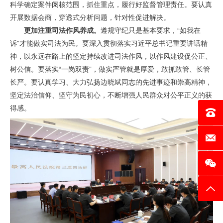
科学确定案件阅核范围，抓住重点，履行好监督管理责任。要认真
开展数据会商，穿透式分析问题，针对性促进解决。
更加注重司法作风养成。
遵规守纪只是基本要求，“如我在
诉”才能做实司法为民。要深入贯彻落实习近平总书记重要讲话精
神，以永远在路上的坚定持续改进司法作风，以作风建设促公正、
树公信。要落实“一岗双责”，做实严管就是厚爱，敢抓敢管、长管
长严。要认真学习、大力弘扬边晓斌同志的先进事迹和崇高精神，
坚定法治信仰、坚守为民初心，不断增强人民群众对公平正义的获
得感。
电话：0
邮箱：c
返回