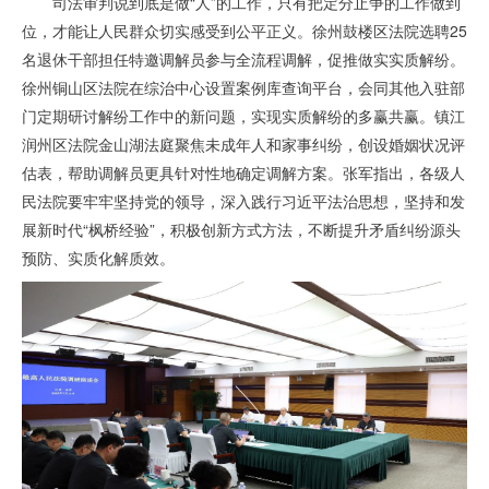
司法审判说到底是做“人”的工作，只有把定分止争的工作做到
位，才能让人民群众切实感受到公平正义。徐州鼓楼区法院选聘25
名退休干部担任特邀调解员参与全流程调解，促推做实实质解纷。
徐州铜山区法院在综治中心设置案例库查询平台，会同其他入驻部
门定期研讨解纷工作中的新问题，实现实质解纷的多赢共赢。镇江
润州区法院金山湖法庭聚焦未成年人和家事纠纷，创设婚姻状况评
估表，帮助调解员更具针对性地确定调解方案。张军指出，各级人
民法院要牢牢坚持党的领导，深入践行习近平法治思想，坚持和发
展新时代“枫桥经验”，积极创新方式方法，不断提升矛盾纠纷源头
预防、实质化解质效。