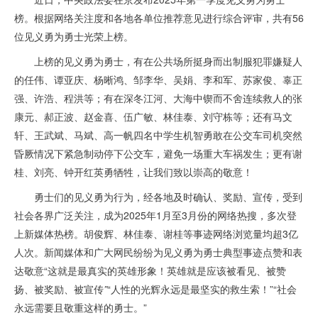
榜。根据网络关注度和各地各单位推荐意见进行综合评审，共有56
位见义勇为勇士光荣上榜。
上榜的见义勇为勇士，有在公共场所挺身而出制服犯罪嫌疑人
的任伟、谭亚庆、杨晰鸿、邹李华、吴娟、李和军、苏家俊、辜正
强、许浩、程洪等；有在深冬江河、大海中锲而不舍连续救人的张
康元、郝正波、赵金喜、伍广敏、林佳泰、刘守栋等；还有马文
轩、王武斌、马斌、高一帆四名中学生机智勇敢在公交车司机突然
昏厥情况下紧急制动停下公交车，避免一场重大车祸发生；更有谢
桂、刘亮、钟开红英勇牺牲，让我们致以崇高的敬意！
勇士们的见义勇为行为，经各地及时确认、奖励、宣传，受到
社会各界广泛关注，成为2025年1月至3月份的网络热搜，多次登
上新媒体热榜。胡俊辉、林佳泰、谢桂等事迹网络浏览量均超3亿
人次。新闻媒体和广大网民纷纷为见义勇为勇士典型事迹点赞和表
达敬意“这就是最真实的英雄形象！英雄就是应该被看见、被赞
扬、被奖励、被宣传
”
“人性的光辉永远是最坚实的救生索！”“社会
永远需要且敬重这样的勇士。”