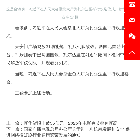
电话：0
这是会谈前，习近平在人民大会堂北大厅为扎尔达里举行欢迎仪式。新华社记
者 申宏 摄
邮箱：c
会谈前，习近平在人民大会堂北大厅为扎尔达里举行欢迎仪
式。
天安门广场鸣放21响礼炮，礼兵列队致敬。两国元首登上检阅
返回
台，军乐团奏中巴两国国歌。扎尔达里在习近平陪同下检阅中国人
民解放军仪仗队，并观看分列式。
当晚，习近平在人民大会堂金色大厅为扎尔达里举行欢迎宴
会。
王毅参加上述活动。
上一篇：新华鲜报丨破95亿元！2025年电影春节档创新高
下一篇：国家广播电视总局办公厅关于进一步统筹发展和安全 促
进网络微短剧行业健康繁荣发展的通知