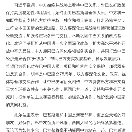
习近平强调，中方始终从战略上看待中巴关系，对巴友好政策
保持高度稳定性和延续性，始终面向巴基斯坦全体人民。中方将一
如既往坚定支持巴方维护主权、独立和领土完整，打击恐怖主义，
走符合本国国情的发展道路。双方要深化发展战略对接和治国理政
经验交流，加强各层级各部门交往，不断巩固中巴关系的政治基
础。欢迎巴基斯坦从中国进一步全面深化改革、扩大高水平对外开
放中率先受益，中方愿同巴方深化各领域务实合作，共同打造中巴
经济走廊合作“升级版”，帮助巴方夯实发展基础、释放发展潜力。
希望巴方强化对在巴中国人员、项目和机构的安全保护，加强双多
边反恐合作。明年是中巴建交75周年，双方要深化文化、教育、媒
体等领域交流合作，让中巴友谊薪火相传。中方赞赏巴方积极支持
三大全球倡议并参与有关合作，愿同巴方一道，坚持和平共处五项
原则，抵制单边主义和霸权行径，加强多边协作，维护发展中国家
的共同利益。
扎尔达里表示，巴基斯坦和中国是亲密邻邦，更是全天候的好
朋友、好伙伴。巴中友谊历经风雨，两国人民的心始终紧紧相连。
无论形势如何变化，巴方都将毫不动摇同中方站在一起。巴方感谢