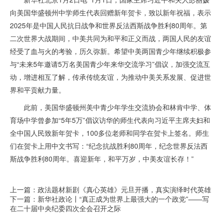
向美国华盛顿州中学师生代表回赠新年贺卡，致以新年祝福，表示
2025年是中国人民抗日战争和世界反法西斯战争胜利80周年。第
二次世界大战期间，中美共同为和平和正义而战，两国人民的友谊
经受了血与火的考验，历久弥新。希望中美两国青少年继续积极参
与“未来5年邀请5万名美国青少年来华交流学习”倡议，加强交流互
动，增进相互了解，传承传统友谊，为推动中美关系发展、促进世
界和平贡献力量。
此前，美国华盛顿州美中青少年学生交流协会和林肯中学、体
育场中学曾参加“5年5万”倡议访华的师生代表向习近平主席夫妇和
全中国人民致新年贺卡，100多位老师和同学在贺卡上签名。师生
们在贺卡上用中文书写：“纪念抗战胜利80周年，纪念世界反法西
斯战争胜利80周年。喜迎新年，和平万岁，中美友谊长存！”
上一篇：政法题材新剧《真心英雄》元旦开播，真实演绎时代英雄
下一篇：新华社政论丨“真正成为世界上最强大的一个政党”——写
在二十届中央纪委四次全会召开之际