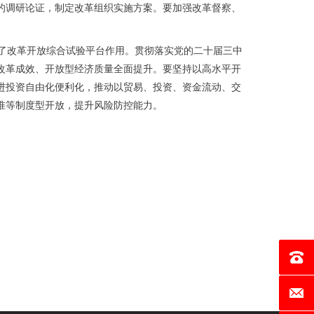
的调研论证，制定改革组织实施方案。要加强改革督察、
了改革开放综合试验平台作用。贯彻落实党的二十届三中
改革成效、开放型经济质量全面提升。要坚持以高水平开
进投资自由化便利化，推动以贸易、投资、资金流动、交
准等制度型开放，提升风险防控能力。
电话：0
邮箱：c