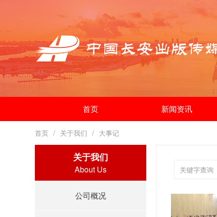
首页
新闻资讯
首页
关于我们
大事记
关于我们
About Us
公司概况