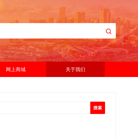
网上商城
关于我们
搜索