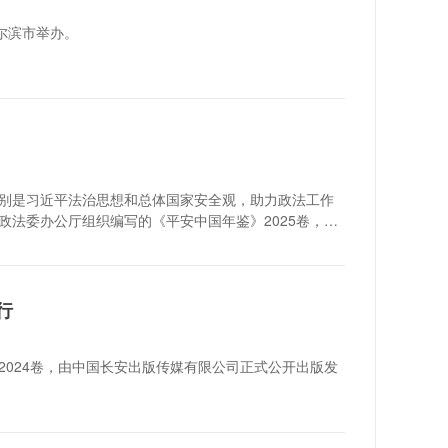
尔滨市举办。
别是习近平法治思想和总体国家安全观，助力政法工作
法委办公厅组织编写的《平安中国年鉴》2025卷，已
行
024卷，由中国长安出版传媒有限公司正式公开出版发