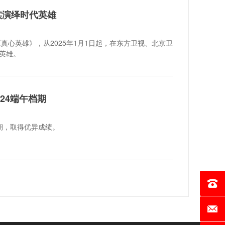
实演绎时代英雄
真心英雄》，从2025年1月1日起，在东方卫视、北京卫
英雄。
24端午档期
档期，取得优异成绩。
电话：0
邮箱：c