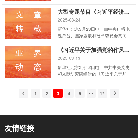
现代化论述摘编》一书西班牙文版，近
日由中央编译出版社出版，面向海内外
大型专题节目《习近平经济思想系列讲读》即将开播
发行。
2025-03-24
新华社北京3月23日电 由中央广播电
视总台、国家发展和改革委员会共同制
作的十四集大型专题节目《习近平经济
思想系列讲读》，将于2025年3月24日
《习近平关于加强党的作风建设论述摘编》出版发行
晚19:45档在总台财经频道播出。这是
2025-03-13
首部系统阐释习近平经济思想的电视专
新华社北京3月12日电 中共中央党史
题片。
和文献研究院编辑的《习近平关于加强
党的作风建设论述摘编》一书，近日由
中央文献出版社出版，在全国发行。
1
2
3
4
5
12
友情链接