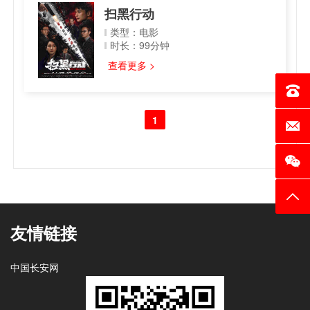
扫黑行动
类型：电影
时长：99分钟
查看更多 >
电话：0
1
邮箱：c
返回
友情链接
中国长安网